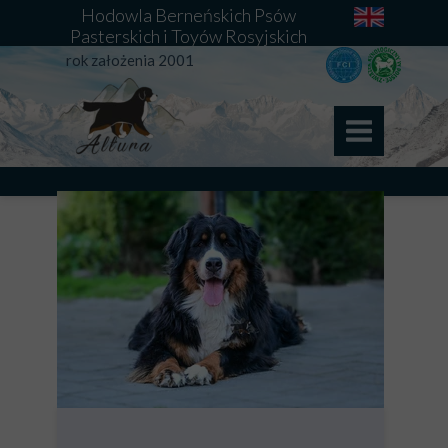
Hodowla Berneńskich Psów
Pasterskich i Toyów Rosyjskich
rok założenia 2001