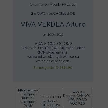
Champion Polski (w zatw.)
2 x CWC, resCACIB, BOB
VIVA VERDEA Altura
ur. 20.04.2020
HDA, ED 0/0, OCD 0/0
DM exon 1 carrier (N/DM), exon 2 clear
(N/N by parentage)
wolna od wrodzonych wad serca
wolna od chorób oczu
Bernergarde ID 189190
Młodzieżowy
JWW 08
Champion
Doremis CANNON
Jr.Ch.Lt. Ch.Lt.
Rumunii
HDB, ED 0/0
Bertiers XL
Champion
AOD 9,10
HDA, ED0/0,
Polski