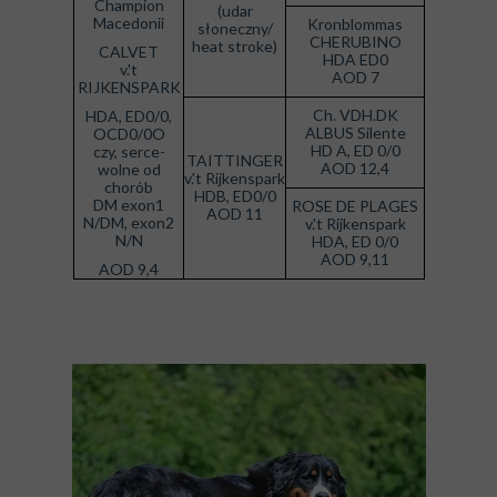
Champion
(udar
Macedonii
Kronblommas
słoneczny/
CHERUBINO
heat stroke)
CALVET
HDA ED0
v.'t
AOD 7
RIJKENSPARK
Ch. VDH.DK
HDA, ED0/0,
ALBUS Silente
OCD0/0O
HD A, ED 0/0
czy, serce-
TAITTINGER
AOD 12,4
wolne od
v.'t Rijkenspark
chorób
HDB, ED0/0
DM exon1
ROSE DE PLAGES
AOD 11
N/DM, exon2
v.'t Rijkenspark
N/N
HDA, ED 0/0
AOD 9,11
AOD 9,4