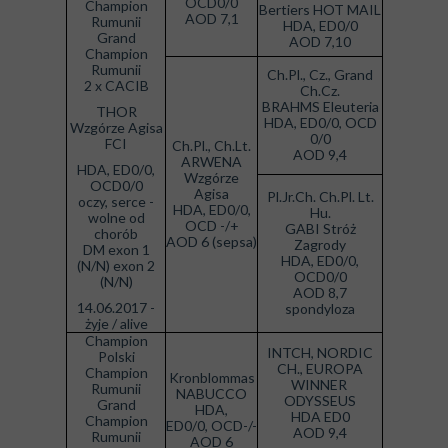
OCD0/0
Champion
Bertiers HOT MAIL
AOD 7,1
Rumunii
HDA, ED0/0
Grand
AOD 7,10
Champion
Rumunii
Ch.Pl., Cz., Grand
2 x CACIB
Ch.Cz.
BRAHMS Eleuteria
THOR
HDA, ED0/0, OCD
Wzgórze Agisa
0/0
FCI
Ch.Pl., Ch.Lt.
AOD 9,4
ARWENA
HDA, ED0/0,
Wzgórze
OCD0/0
Agisa
Pl.Jr.Ch. Ch.Pl. Lt.
oczy, serce -
HDA, ED0/0,
Hu.
wolne od
OCD -/+
GABI Stróż
chorób
AOD 6 (sepsa)
Zagrody
DM exon 1
HDA, ED0/0,
(N/N) exon 2
OCD0/0
(N/N)
AOD 8,7
14.06.2017 -
spondyloza
żyje / alive
Champion
INTCH, NORDIC
Polski
CH., EUROPA
Champion
Kronblommas
WINNER
Rumunii
NABUCCO
ODYSSEUS
Grand
HDA,
HDA ED0
Champion
ED0/0, OCD-/-
AOD 9,4
Rumunii
AOD 6