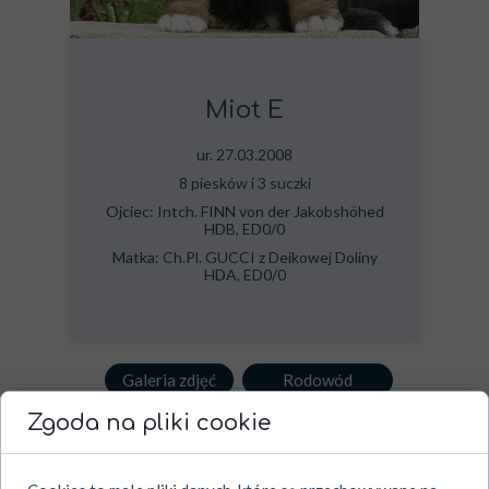
Miot E
ur. 27.03.2008
8 piesków i 3 suczki
Ojciec: Intch. FINN von der Jakobshöhed
HDB, ED0/0
Matka: Ch.Pl. GUCCI z Deikowej Doliny
HDA, ED0/0
Galeria zdjęć
Rodowód
Zgoda na pliki cookie
Imię
Płeć
Miejsce
Wyniki
Data śmierci
HDA, ED
07.03.2012
ETRO ROYAL
P
Finlandia