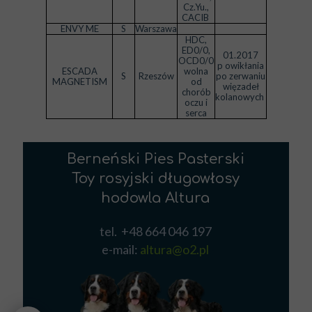
Cz.Yu.,
CACIB
ENVY ME
S
Warszawa
HDC,
ED0/0,
01.2017
OCD0/0
p owikłania
ESCADA
wolna
S
Rzeszów
po zerwaniu
MAGNETISM
od
więzadeł
chorób
kolanowych
oczu i
serca
Berneński Pies Pasterski
Toy rosyjski długowłosy
hodowla Altura
tel. +48 664 046 197
e-mail:
altura@o2.pl
Berneński Pies Pasterski szczeniętaBerneński Pies Pasterski hodowla
AlturaBerneński Pies Pasterski hodowla podkarpacieToy rosyjski
długowłosy hodowlaToy rosyjski szczenięta