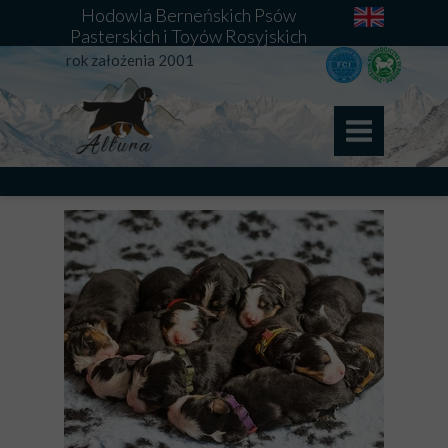
Hodowla Berneńskich Psów
Pasterskich i Toyów Rosyjskich
rok założenia 2001