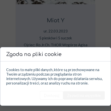
Miot Y
ur. 22.03.2023
5 piesków i 5 suczek
Ojciec: Ro.Jr.Ch. THOR Wzgórze Agisa
HDA, ED0/0, OCD0/0 DM exon1 clear
Zgoda na pliki cookie
exon2 clear
Matka: Mł.Ch.Ro., Ch. Mkd.SUMMER
Altura
Cookies to małe pliki danych, które są przechowywane na
HDA, ED0/0, OCD0/0 DM exon1 clear
Twoim urządzeniu podczas przeglądania stron
exon2 clear
internetowych. Używamy ich do poprawy działania serwisu,
personalizacji treści, oraz analizy ruchu na stronie.
Dostosuj
Zezwól na wszystkie
Galeria zdjęć
Rodowód