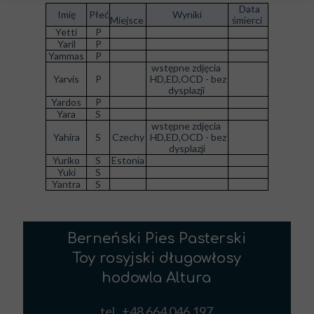
Data
Imię
Płeć
Wyniki
Miejsce
śmierci
Yetti
P
Yaril
P
Yammas
P
wstępne zdjęcia
Yarvis
P
HD,ED,OCD - bez
dysplazji
Yardos
P
Yara
S
wstępne zdjęcia
Yahira
S
Czechy
HD,ED,OCD - bez
dysplazji
Yuriko
S
Estonia
Yuki
S
Yantra
S
Berneński Pies Pasterski
Toy rosyjski długowłosy
hodowla Altura
tel. +48 664 046 197