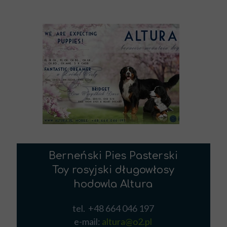
Berneński Pies Pasterski
Toy rosyjski długowłosy
hodowla Altura
tel. +48 664 046 197
e-mail:
altura@o2.pl
Berneński Pies Pasterski szczeniętaBerneński Pies Pasterski hodowla
AlturaBerneński Pies Pasterski hodowla podkarpacieToy rosyjski
długowłosy hodowlaToy rosyjski szczenięta