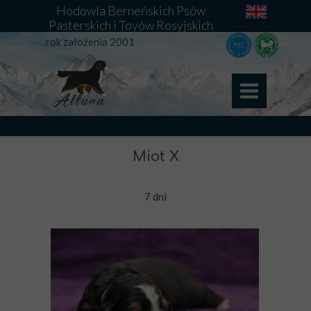
Hodowla Berneńskich Psów
Pasterskich i Toyów Rosyjskich
rok założenia 2001
Miot X
7 dni