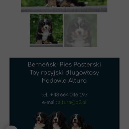
Berneński Pies Pasterski
Toy rosyjski długowłosy
hodowla Altura
tel. +48 664 046 197
e-mail:
altura@o2.pl
Berneński Pies Pasterski szczeniętaBerneński Pies Pasterski hodowla
AlturaBerneński Pies Pasterski hodowla podkarpacieToy rosyjski
długowłosy hodowlaToy rosyjski szczenięta